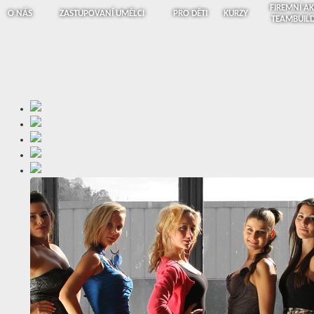
FIREMNÍ AK
O NÁS
ZASTUPOVANÍ UMĚLCI
PRO DĚTI
KURZY
TEAMBUIL