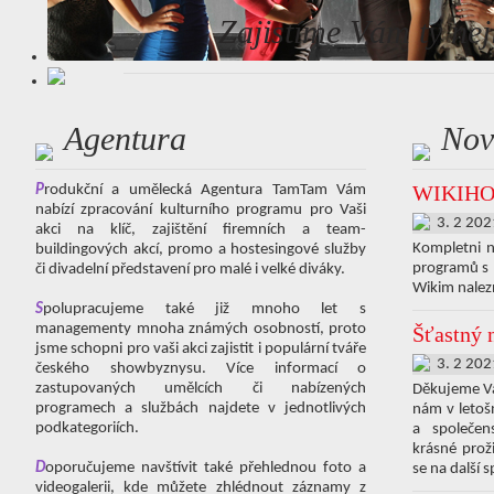
Zajistíme Vám ty nej
Agentura
Nov
WIKIHO
P
rodukční a umělecká Agentura TamTam Vám
nabízí zpracování kulturního programu pro Vaši
3. 2 202
akci na klíč, zajištění firemních a team-
Kompletni n
buildingových akcí, promo a hostesingové služby
programů s
či divadelní představení pro malé i velké diváky.
Wikim nalez
S
polupracujeme také již mnoho let s
managementy mnoha známých osobností, proto
Šťastný 
jsme schopni pro vaši akci zajistit i populární tváře
3. 2 202
českého showbyznysu. Více informací o
zastupovaných umělcích či nabízených
Děkujeme Vá
programech a službách najdete v jednotlivých
nám v letošn
podkategoriích.
a společen
krásné prož
D
oporučujeme navštívit také přehlednou foto a
se na další 
videogalerii, kde můžete zhlédnout záznamy z